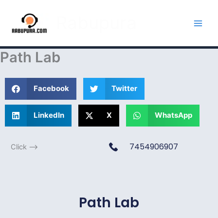
Skip
Rabupura
to
content
Path Lab
Facebook
Twitter
LinkedIn
X
WhatsApp
7454906907
Click -->
Path Lab