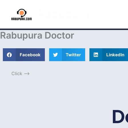
Skip
Rabupura
to
content
Rabupura Doctor
Facebook
Twitter
LinkedIn
Click -->
D