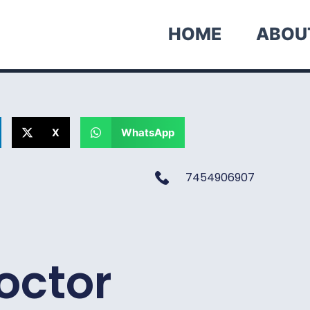
HOME
ABOU
X
WhatsApp
7454906907
octor